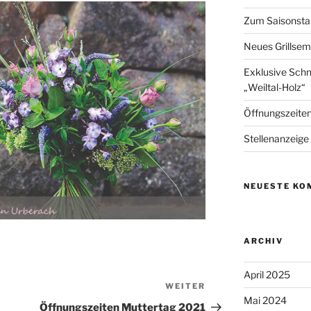
Zum Saisonstart
Neues Grillse
Exklusive Schn
„Weiltal-Holz“
Öffnungszeite
Stellenanzeige
NEUESTE KO
ARCHIV
April 2025
WEITER
Nächster
Mai 2024
Beitrag
Öffnungszeiten Muttertag 2021