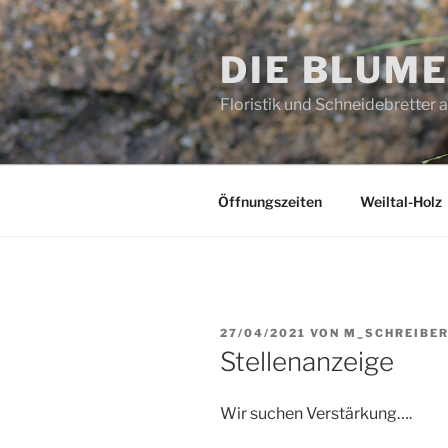
Zum
Inhalt
DIE BLUM
springen
Floristik und Schneidebretter 
Öffnungszeiten
Weiltal-Holz
VERÖFFENTLICHT
27/04/2021
VON
M_SCHREIBE
AM
Stellenanzeige
Wir suchen Verstärkung….