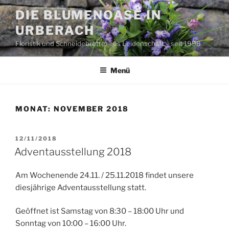
Zum
DIE BLUMENOASE IN
Inhalt
URBERACH
springen
Floristik und Schneidebretter aus Leidenschaft – seit 1998
Menü
MONAT:
NOVEMBER 2018
VERÖFFENTLICHT
12/11/2018
AM
Adventausstellung 2018
Am Wochenende 24.11. / 25.11.2018 findet unsere
diesjährige Adventausstellung statt.
Geöffnet ist Samstag von 8:30 – 18:00 Uhr und
Sonntag von 10:00 – 16:00 Uhr.