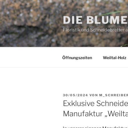
Zum
Inhalt
DIE BLUM
springen
Floristik und Schneidebretter 
Öffnungszeiten
Weiltal-Holz
VERÖFFENTLICHT
30/05/2024
VON
M_SCHREIBE
AM
Exklusive Schneide
Manufaktur „Weilta