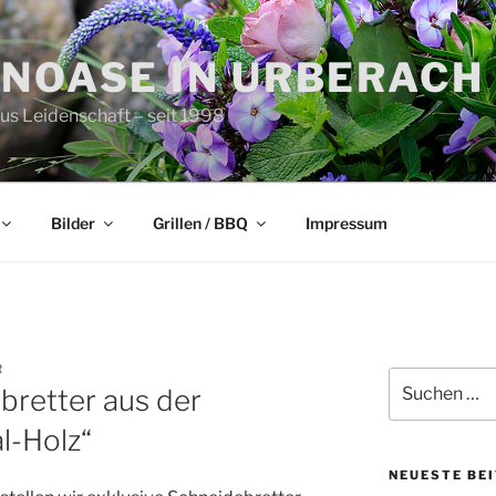
ENOASE IN URBERACH
aus Leidenschaft – seit 1998
Bilder
Grillen / BBQ
Impressum
R
Suchen
bretter aus der
nach:
l-Holz“
NEUESTE BE