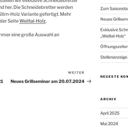
stellen wir exklusive Schneidebretter
nd her. Die Schneidebretter werden
Zum Saisonstart
Stirn-Holz Variante gefertigt. Mehr
Neues Grillse
 der Seite
Weiltal-Holz
.
Exklusive Schn
immer eine große Auswahl an
„Weiltal-Holz“
Öffnungszeite
Stellenanzeige
WEITER
Nächster
NEUESTE KO
Beitrag
21
Neues Grillseminar am 20.07.2024
ARCHIV
April 2025
Mai 2024