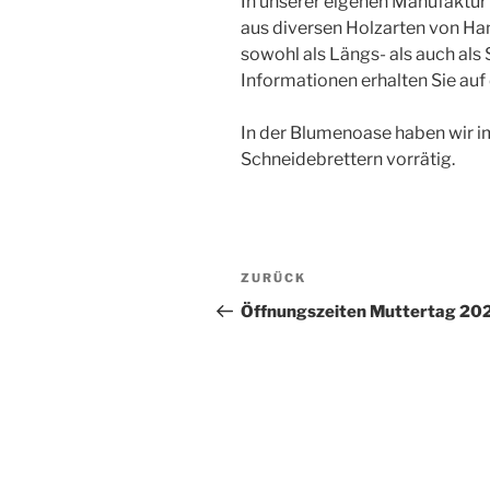
In unserer eigenen Manufaktur 
aus diversen Holzarten von Ha
sowohl als Längs- als auch als 
Informationen erhalten Sie auf
In der Blumenoase haben wir 
Schneidebrettern vorrätig.
Beitragsnavigation
Vorheriger
ZURÜCK
Beitrag
Öffnungszeiten Muttertag 20